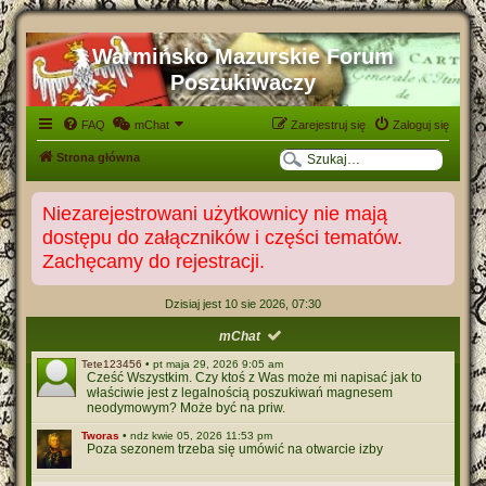
Warmińsko Mazurskie Forum
Poszukiwaczy
FAQ
mChat
Zarejestruj się
Zaloguj się
S
Strona główna
z
u
Niezarejestrowani użytkownicy nie mają
dostępu do załączników i części tematów.
k
Zachęcamy do rejestracji.
a
j
Dzisiaj jest 10 sie 2026, 07:30
mChat
Tete123456
•
pt maja 29, 2026 9:05 am
Cześć Wszystkim. Czy ktoś z Was może mi napisać jak to
właściwie jest z legalnością poszukiwań magnesem
neodymowym? Może być na priw.
Tworas
•
ndz kwie 05, 2026 11:53 pm
Poza sezonem trzeba się umówić na otwarcie izby