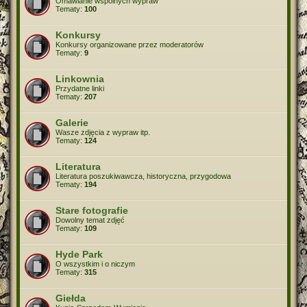
Omawianie wspólnych wypraw
Tematy:
100
Konkursy
Konkursy organizowane przez moderatorów
Tematy:
9
Linkownia
Przydatne linki
Tematy:
207
Galerie
Wasze zdjęcia z wypraw itp.
Tematy:
124
Literatura
Literatura poszukiwawcza, historyczna, przygodowa
Tematy:
194
Stare fotografie
Dowolny temat zdjęć
Tematy:
109
Hyde Park
O wszystkim i o niczym
Tematy:
315
Giełda