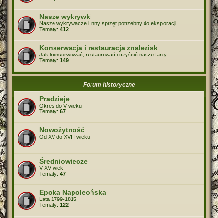
Nasze wykrywki
Nasze wykrywacze i inny sprzęt potrzebny do eksploracji
Tematy:
412
Konserwacja i restauracja znalezisk
Jak konserwować, restaurować i czyścić nasze fanty
Tematy:
149
Forum historyczne
Pradzieje
Okres do V wieku
Tematy:
67
Nowożytność
Od XV do XVIII wieku
Średniowiecze
V-XV wiek
Tematy:
47
Epoka Napoleońska
Lata 1799-1815
Tematy:
122