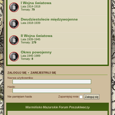
I Wojna światowa
Lata 1914-1918
Tematy:
79
Dwudziestolecie międzywojenne
Lata 1918-1939
II Wojna światowa
Lata 1939-1945
Tematy:
179
Okres powojenny
Lata 1945-1989
Tematy:
8
ZALOGUJ SIĘ
•
ZAREJESTRUJ SIĘ
Nazwa użytkownika:
Hasło:
Nie pamiętam hasła
Zapamiętaj mnie
Warmińsko Mazurskie Forum Poszukiwaczy