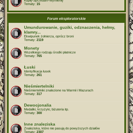
Kupię-Sprzedam-Wymienię
Tematy:
15
Forum eksploratorskie
Umundurowanie, guziki, odznaczenia, hełmy,
klamry...
Ekwipunek żołnierza, oprócz broni
Tematy:
2119
Monety
Wszelkiego rodzaju środki płatnicze
Tematy:
765
Łuski
Identyfikacja łusek
Tematy:
261
Nieśmiertelniki
Nieśmiertelniki znalezione na Warmii i Mazurach
Tematy:
317
Dewocjonalia
Medaliki, krzyżyki, biżuteria itp.
Tematy:
300
Inne znaleziska
Znaleziska, które nie pasują do powyższych działów
Tematy:
2307